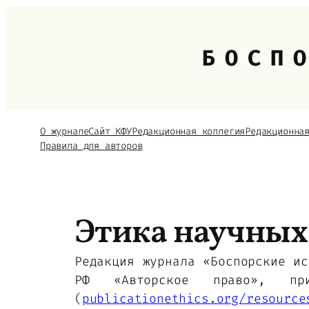
Перейти
к
содержимому
БОСП
О журнале
Сайт КФУ
Редакционная коллегия
Редакционна
Правила для авторов
Этика научных
Редакция журнала «Боспорские ис
РФ «Авторское право», при
(
publicationethics.org/resource