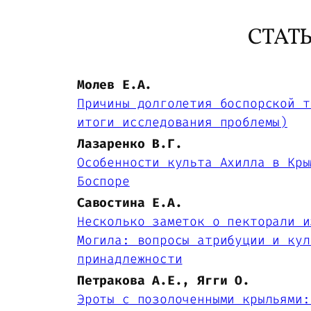
СТАТ
Молев Е.А.
Причины долголетия боспорской т
итоги исследования проблемы)
Лазаренко В.Г.
Особенности культа Ахилла в Кры
Боспоре
Савостина Е.А.
Несколько заметок о пекторали и
Могила: вопросы атрибуции и кул
принадлежности
Петракова А.Е., Ягги О.
Эроты с позолоченными крыльями: