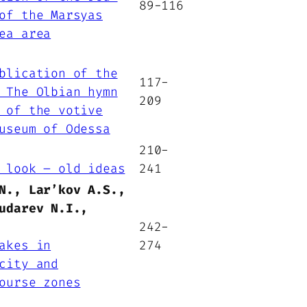
89-116
of the Marsyas
ea area
blication of the
117-
 The Olbian hymn
209
 of the votive
useum of Odessa
210-
 look – old ideas
241
N., Lar’kov A.S.,
udarev N.I.,
242-
akes in
274
city and
ourse zones