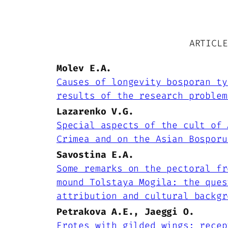
ARTICLE
Molev E.A.
Causes of longevity bosporan ty
results of the research problem
Lazarenko V.G.
Special aspects of the cult of 
Crimea and on the Asian Bosporu
Savostina E.A.
Some remarks on the pectoral fr
mound Tolstaya Mogila: the ques
attribution and cultural backgr
Petrakova A.E., Jaeggi O.
Erotes with gilded wings: recep