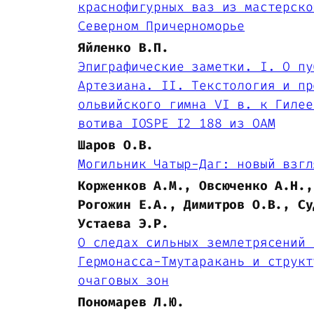
краснофигурных ваз из мастерско
Северном Причерноморье
Яйленко В.П.
Эпиграфические заметки. I. О пу
Артезиана. II. Текстология и пр
ольвийского гимна VI в. к Гилее
вотива IOSPE I2 188 из ОАМ
Шаров О.В.
Могильник Чатыр-Даг: новый взгл
Корженков А.М., Овсюченко А.Н.,
Рогожин Е.А., Димитров О.В., Су
Устаева Э.Р.
О следах сильных землетрясений 
Гермонасса-Тмутаракань и структ
очаговых зон
Пономарев Л.Ю.