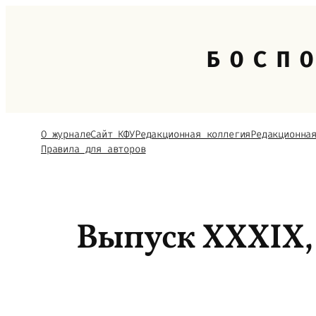
Перейти
к
содержимому
БОСП
О журнале
Сайт КФУ
Редакционная коллегия
Редакционна
Правила для авторов
Выпуск ХХХIX, 