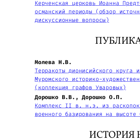
Керченская церковь Иоанна Предт
османский периоды (обзор источн
дискуссионные вопросы)
ПУБЛИК
Молева Н.В.
Терракоты дионисийского круга и
Муромского историко-художествен
(коллекция графов Уваровых)
Дорошко В.В., Дорошко О.П.
Комплекс II в. н.э. из раскопок
военного базирования на высоте 
ИСТОРИЯ 