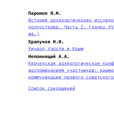
Паромов Я.М.
История археологических исследо
полуострове. Часть I. (конец XV
вв.)
Храпунов Н.И.
Ричард Уэрсли и Крым
Непомнящий А.А.
Керченская археологическая конф
воспоминаниям участников: крымо
коммуникации первого советского
Список сокращений