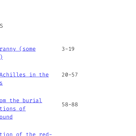
S
ranny (some
3-19
)
Achilles in the
20-57
s
om the burial
58-88
tions of
ound
tion of the red-