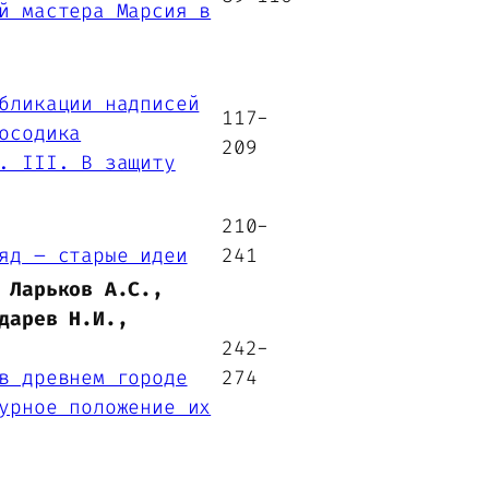
й мастера Марсия в
бликации надписей
117-
осодика
209
. III. В защиту
210-
яд – старые идеи
241
 Ларьков А.С.,
дарев Н.И.,
242-
в древнем городе
274
урное положение их