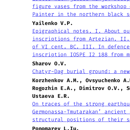
figure vases from the workshop 
Painter in the northern black s
Yailenko V.P.
Epigraphical notes. I. About pu
inscriptions from Artezian. II.
of VI cent. BC. III. In defence
inscription IOSPE I2 188 from m
Sharov O.V.
Chatyr-Dag burial ground: a new
Korzhenkov A.M., Ovsyuchenko A.
Rogozhin E.A., Dimitrov O.V., S
Ustaeva E.R.
On traces of the strong earthqu
Germonassa-Tmutarakan’ ancient 
structural positions of their s
Ponomarev L.Iu.