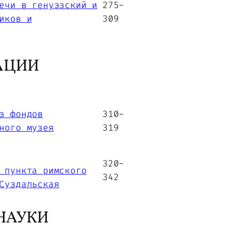
ечи в генуэзский и
275-
иков и
309
АЦИИ
з фондов
310-
ного музея
319
320-
 пункта римского
342
Суздальская
НАУКИ