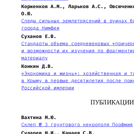
Корженков А.М., Ларьков А.С., Овсюченк
О.Ю.
Следы сильных землетрясений в руинах б
города Нимфея
Суханов Е.В.
Стандарты объема средневековых «причер
и возможности их изучения по фрагменти
материалу
Конкин Д.В.
«Экономика и жизнь»: хозяйственная и т
в Крыму в первые десятилетия после при
Российской империи
ПУБЛИКАЦИИ
Вахтина М.Ю.
Склеп № 3 грунтового некрополя Порфмия
Сударев Н.И., Кашаев С.В.