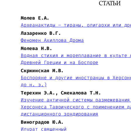
СТАТЬИ
Молев Е.А.
Археанактиды – тираны, олигархи или др
Лазаренко В.Г.
Феномен Ахиллова Дрома
Молева Н.В.
Водная стихия и мореплавание в культе 
Древней Греции и на Боспоре
Скржинская М.В.
Боспоряне и другие иностранцы в Херсон
до н. э.)
Терехин Э.А., Смекалова Т.Н.
Изучение античной системы размежевания
Херсонеса Таврического с применением д
дистанционного зондирования
Виноградов Ю.А.
Илурат священный