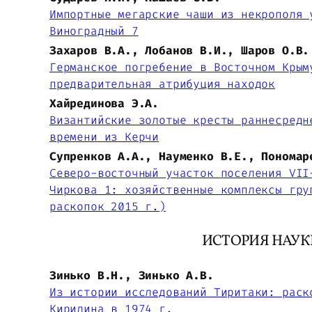
Импортные мегарские чаши из некрополя 
Виноградный 7
Захаров В.А., Лобанов В.И., Шаров О.В.
Германское погребение в Восточном Крым
предварительная атрибуция находок
Хайрединова Э.А.
Византийские золотые кресты раннесредн
времени из Керчи
Супренков А.А., Науменко В.Е., Пономар
Северо-восточный участок поселения VII
Чиркова 1: хозяйственные комплексы гру
раскопок 2015 г.)
ИСТОРИЯ НАУК
Зинько В.Н., Зинько А.В.
Из истории исследований Тиритаки: раск
Кирилина в 1974 г.