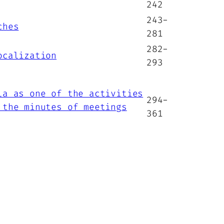
242
243-
ches
281
282-
ocalization
293
la as one of the activities
294-
 the minutes of meetings
361