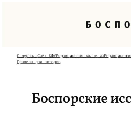
Перейти
к
содержимому
БОСП
О журнале
Сайт КФУ
Редакционная коллегия
Редакционна
Правила для авторов
Боспорские исс