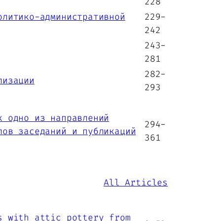
228
олитико-административной
229-
242
243-
281
282-
лизации
293
к одно из направлений
294-
лов заседаний и публикаций
361
All Articles
s with attic pottery from