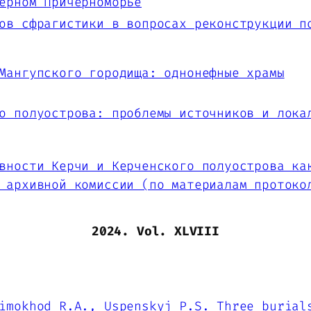
ерном Причерноморье
ов сфрагистики в вопросах реконструкции п
Мангупского городища: однонефные храмы
о полуострова: проблемы источников и лока
ности Керчи и Керченского полуострова ка
 архивной комиссии (по материалам протоко
2024. Vol. XLVIII
Mimokhod R.A., Uspenskyj P.S.
Three burial