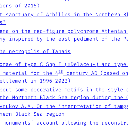
ions of 2016)
t sanctuary of Achilles in the Northern B
s?
ena on the red-figure polychrome Athenian
hy inspired by the east pediment of the P
he necropolis of Tanais
orae of type C Snp I («Delaceu») and type
th
 material for the 4
century AD (based on
ettlement in 1996-2022)
bout some decorative motifs in the style 
the Northern Black Sea region during the 
 Vnukov A.A.
On the interpretation of tamg
hern Black Sea region
 monuments’ account allowing the reconstr