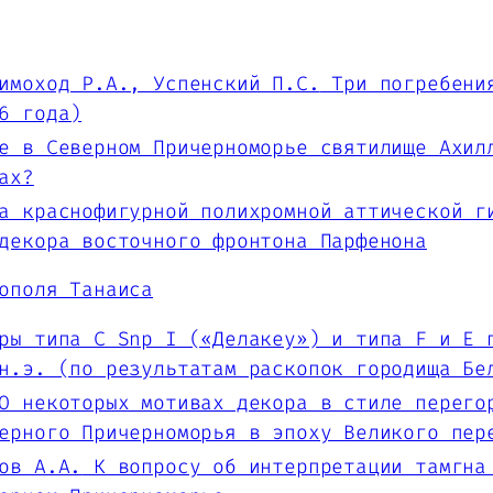
имоход Р.А., Успенский П.С.
Три погребения
6 года)
е в Северном Причерноморье святилище Ахил
ах?
а краснофигурной полихромной аттической г
декора восточного фронтона Парфенона
ополя Танаиса
ы типа С Snp I («Делакеу») и типа F и E 
н.э. (по результатам раскопок городища Бе
 некоторых мотивах декора в стиле перего
ерного Причерноморья в эпоху Великого пер
ов А.А.
К вопросу об интерпретации тамгна