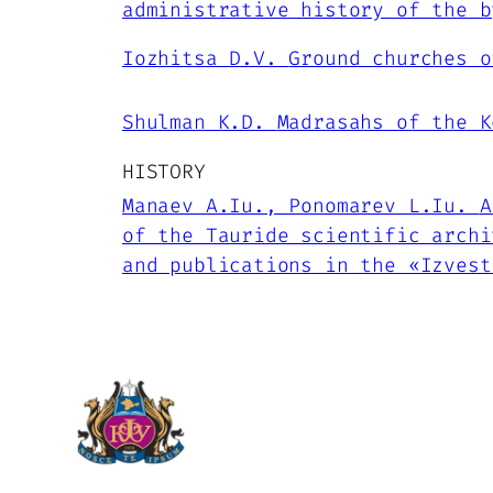
administrative history of the b
Iozhitsa D.V.
Ground churches o
Shulman K.D.
Madrasahs of the K
HISTORY
Manaev A.Iu., Ponomarev L.Iu.
A
of the Tauride scientific archi
and publications in the «Izvest