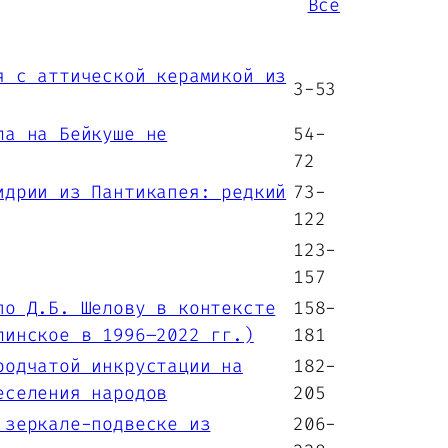
Все
 с аттической керамикой из
3-53
ла на Бейкуше не
54-
72
идрии из Пантикапея: редкий
73-
122
123-
157
по Д.Б. Шелову в контексте
158-
линское в 1996–2022 гг.)
181
родчатой инкрустации на
182-
еселения народов
205
 зеркале-подвеске из
206-