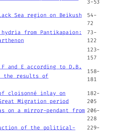
3-53
lack Sea region on Beikush
54-
72
 hydria from Pantikapaion:
73-
arthenon
122
123-
157
 F and E according to D.B.
158-
 the results of
181
of cloisonné inlay on
182-
Great Migration period
205
as on a mirror-pendant from
206-
228
uction of the political-
229-