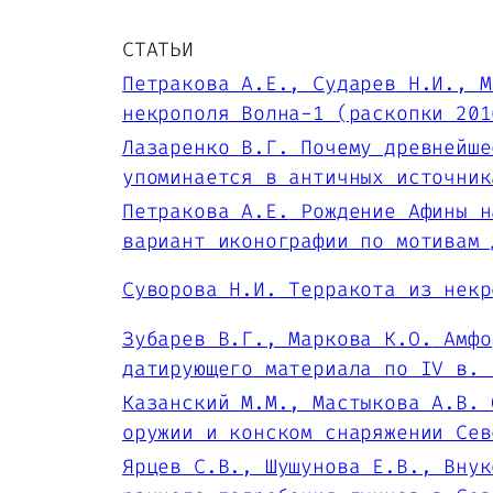
СТАТЬИ
Петракова А.Е., Сударев Н.И., М
некрополя Волна-1 (раскопки 201
Лазаренко В.Г
. Почему древнейше
упоминается в античных источник
Петракова А.Е.
Рождение Афины н
вариант иконографии по мотивам 
Суворова Н.И.
Терракота из некр
Зубарев В.Г., Маркова К.О.
Амфор
датирующего материала по IV в. 
Казанский М.М., Мастыкова А.В.
О
оружии и конском снаряжении Сев
Ярцев С.В., Шушунова Е.В., Внук