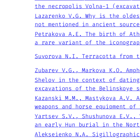
the necropolis Volna-1 (excavat
Lazarenko V.G.
Why is the oldes
not mentioned in ancient source
Petrakova A.E.
The birth of Ath
a rare variant of the iconograp
Suvorova N.I.
Terracotta from t
Zubarev V.G., Markova K.O.
Amph
Shelov in the context of dating
excavations of the Belinskoye s
Kazanski M.M., Mastykova A.V.
A
weapons and horse equipment of 
Yartsev S.V., Shushunova E.V.,
an early Hun burial in the Nort
Alekseienko N.A.
Sigillographic