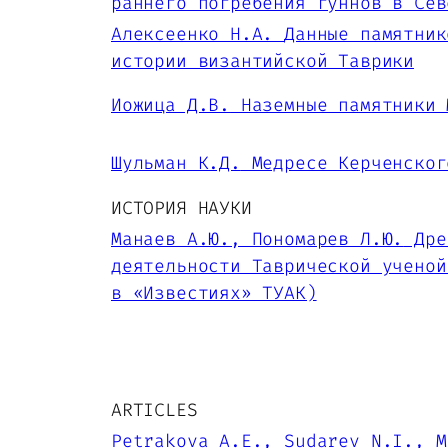
раннего погребения гуннов в Сев
Алексеенко Н.А.
Данные памятник
истории византийской Таврики
Иожица Д.В.
Наземные памятники 
Шульман К.Д.
Медресе Керченског
ИСТОРИЯ НАУКИ
Манаев А.Ю., Пономарев Л.Ю.
Древ
деятельности Таврической ученой
в «Известиях» ТУАК)
ARTICLES
Petrakova A.E., Sudarev N.I., 